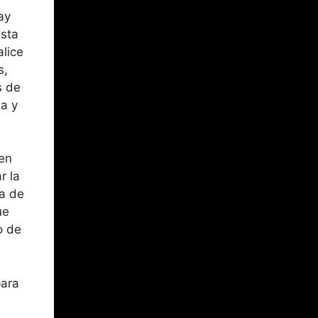
ay
esta
alice
s,
s de
na y
 en
r la
a de
ue
o de
para