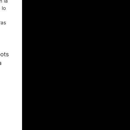
n la
 lo
ras
bots
a