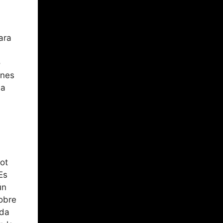
ara
o
ones
la
a
ot
Es
ún
sobre
eda