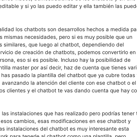
a editable y si yo las puedo editar y ella también las pue
ealidad los chatbots son desarrollos hechos a medida pa
las mismas necesidades, pero si es muy posible que un
 similares, que luego al chatbot, dependiendo del
rvicio de creación de chatbots, podemos convertirlo en
rsona, eso si es posible. Incluso hay la posibilidad de
antilla master por así decir, haz de cuenta que tienes var
has pasado la plantilla del chatbot que ya cubre todas 
vanzando la atención del cliente con ese chatbot o el
os clientes y el chatbot te vas dando cuenta que hay c
las instalaciones que has realizado pero podrías tener 
ar esos cambios, esas modificaciones en ese chatbot y
as instalaciones del chatbot es muy interesante esta
rk para tenerle al chatbot como una plantilla, pero