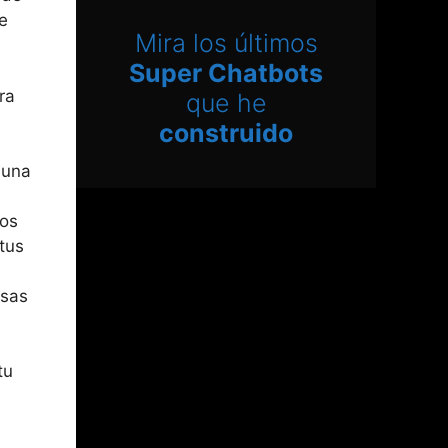
de
Mira los últimos
Super Chatbots
ra
que he
construido
 una
ios
tus
osas
tu