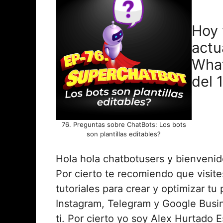
iVoox
INCRUST
AR
FEED RSS
Hoy 
actu
What
del 1
76. Preguntas sobre ChatBots: Los bots
son plantillas editables?
Hola hola chatbotusers y bienvenid
Por cierto te recomiendo que visit
tutoriales para crear y optimizar 
Instagram, Telegram y Google Busi
ti. Por cierto yo soy Alex Hurtado E