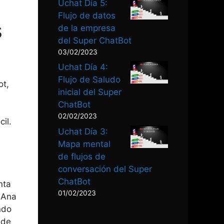
Uchat Día 5:
Flujo de datos
s
de la empresa
del Super ChatBot
03/02/2023
Uchat Día 4:
Flujo de Saludo
ot,
inicial del Super
s
ChatBot
02/02/2023
il.
Uchat Día 3:
Mapa mental
de flujos de
conversación del Super
ChatBot
nta
01/02/2023
, Ana
ndo
 de