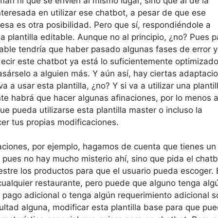
n ni que se envíen al mismo lugar, sino que al de la
teresada en utilizar ese chatbot, a pesar de que ese
 esa es otra posibilidad. Pero que sí, respondiéndole a
na plantilla editable. Aunque no al principio, ¿no? Pues p
table tendría que haber pasado algunas fases de error y
ecir este chatbot ya está lo suficientemente optimizad
pasárselo a alguien más. Y aún así, hay ciertas adaptaci
 a usar esta plantilla, ¿no? Y si va a utilizar una plantil
te habrá que hacer algunas afinaciones, por lo menos 
e pueda utilizarse esta plantilla master o incluso la
acer tus propias modificaciones.
aciones, por ejemplo, hagamos de cuenta que tienes un
 pues no hay mucho misterio ahí, sino que pida el chatb
estre los productos para que el usuario pueda escoger. 
ualquier restaurante, pero puede que alguno tenga alg
 pago adicional o tenga algún requerimiento adicional 
icultad alguna, modificar esta plantilla base para que pu