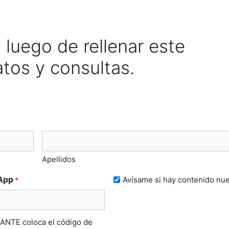
luego de rellenar este
atos y consultas.
Apellidos
Avísame
App
Avísame si hay contenido nu
*
si
hay
contenido
NTE coloca el código de
nuevo