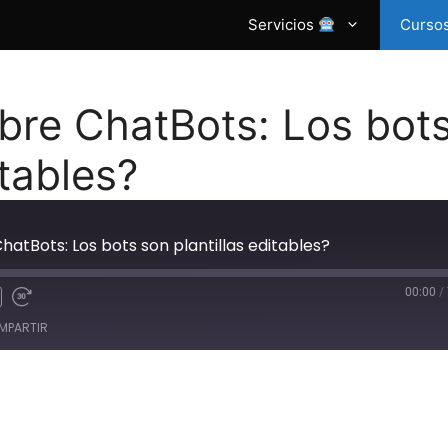
Servicios
Curso
bre ChatBots: Los bot
itables?
hatBots: Los bots son plantillas editables?
00:00
/
MPARTIR
gle Podcasts
RSS
eaker
iTunes