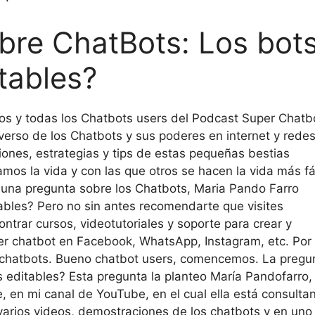
bre ChatBots: Los bot
itables?
os y todas los Chatbots users del Podcast Super Chatb
verso de los Chatbots y sus poderes en internet y rede
ones, estrategias y tips de estas pequeñas bestias
os la vida y con las que otros se hacen la vida más fác
 una pregunta sobre los Chatbots, Maria Pando Farro
tables? Pero no sin antes recomendarte que visites
trar cursos, videotutoriales y soporte para crear y
uper chatbot en Facebook, WhatsApp, Instagram, etc. Por
en chatbots. Bueno chatbot users, comencemos. La pregu
as editables? Esta pregunta la planteo María Pandofarro
 en mi canal de YouTube, en el cual ella está consulta
 varios videos, demostraciones de los chatbots y en uno